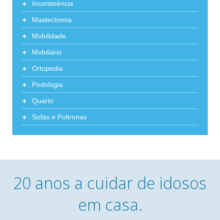
+
Incontinência
+
Mastectomia
+
Mobilidade
+
Mobiliário
+
Ortopedia
+
Podologia
+
Quarto
+
Sofás e Poltronas
20 anos a cuidar de idosos
em casa.