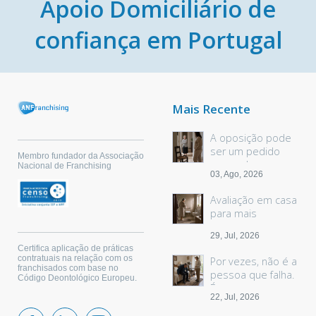
Apoio Domiciliário de
confiança em Portugal
Mais Recente
A oposição pode
ser um pedido
Membro fundador da Associação
sem palavras
Nacional de Franchising
03, Ago, 2026
Avaliação em casa
para mais
segurança
29, Jul, 2026
Certifica aplicação de práticas
contratuais na relação com os
Por vezes, não é a
franchisados com base no
pessoa que falha.
Código Deontológico Europeu.
É o espaço.
22, Jul, 2026