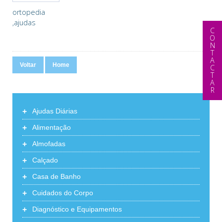
ortopedia
,ajudas
CONTACTAR
técnicas
Voltar
Home
+
Ajudas Diárias
+
Alimentação
+
Almofadas
+
Calçado
+
Casa de Banho
+
Cuidados do Corpo
+
Diagnóstico e Equipamentos