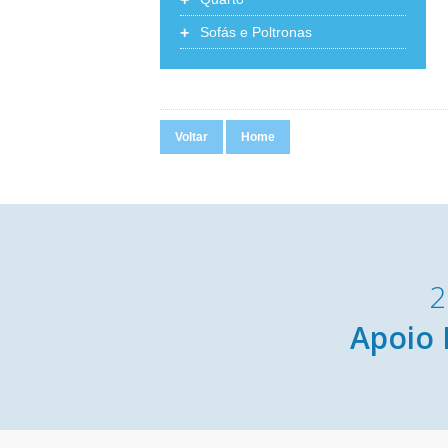
+
Sofás e Poltronas
Voltar
Home
2
Apoio 