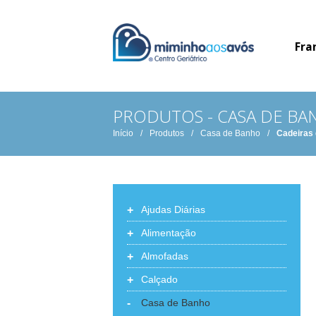
Fra
PRODUTOS - CASA DE BA
Início
/
Produtos
/
Casa de Banho
/
Cadeiras d
+
Ajudas Diárias
+
Alimentação
+
Almofadas
+
Calçado
-
Casa de Banho