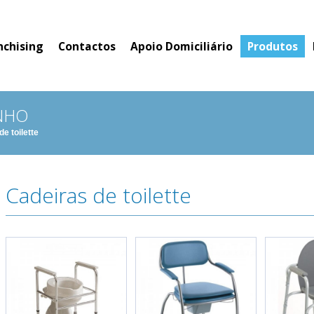
nchising
Contactos
Apoio Domiciliário
Produtos
NHO
e toilette
Cadeiras de toilette