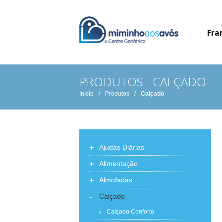
Fra
PRODUTOS - CALÇADO
Início
/
Produtos
/
Calçado
+
Ajudas Diárias
+
Alimentação
+
Almofadas
-
Calçado
Calçado Conforto