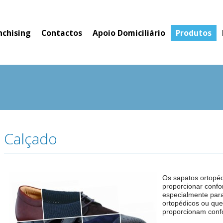
nchising
Contactos
Apoio Domiciliário
Produtos
Calçado
Os sapatos ortopéd
proporcionar confor
especialmente par
ortopédicos ou qu
proporcionam confo