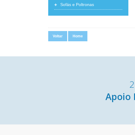
+
Sofás e Poltronas
Voltar
Home
2
Apoio 