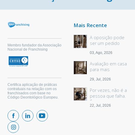
Mais Recente
A oposição pode
ser um pedido
Membro fundador da Associação
sem palavras
Nacional de Franchising
03, Ago, 2026
Avaliação em casa
para mais
segurança
29, Jul, 2026
Certifica aplicação de práticas
contratuais na relação com os
Por vezes, não é a
franchisados com base no
pessoa que falha.
Código Deontológico Europeu.
É o espaço.
22, Jul, 2026