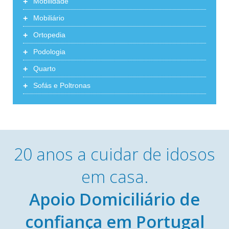
+
Mobilidade
+
Mobiliário
+
Ortopedia
+
Podologia
+
Quarto
+
Sofás e Poltronas
20 anos a cuidar de idosos
em casa.
Apoio Domiciliário de
confiança em Portugal