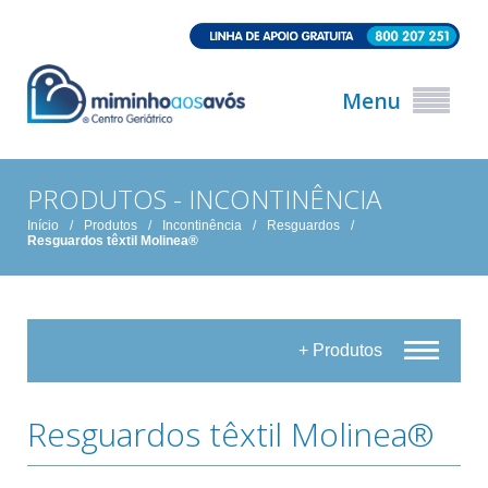
Menu
PRODUTOS - INCONTINÊNCIA
Início
/
Produtos
/
Incontinência
/
Resguardos
/
Resguardos têxtil Molinea®
+ Produtos
Resguardos têxtil Molinea®