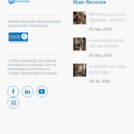
Mais Recente
Miminho aos Avós
Algueirão celebra
Membro fundador da Associação
18 anos
Nacional de Franchising
09, Ago, 2026
A oposição pode
ser um pedido
sem palavras
03, Ago, 2026
Certifica aplicação de práticas
contratuais na relação com os
Avaliação em casa
franchisados com base no
para mais
Código Deontológico Europeu.
segurança
29, Jul, 2026