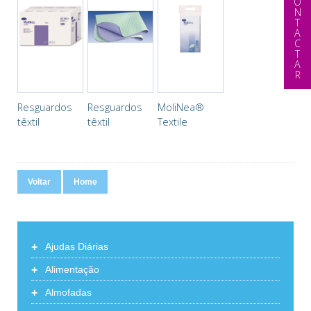
CONTACTAR
Resguardos
Resguardos
MoliNea®
têxtil
têxtil
Textile
Molinea®
Molinea®
Voltar
Home
+
Ajudas Diárias
+
Alimentação
+
Almofadas