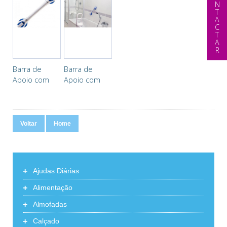
CONTACTAR
Barra de
Barra de
Apoio com
Apoio com
Ventosa
Ventosa
Voltar
Home
+
Ajudas Diárias
+
Alimentação
+
Almofadas
+
Calçado