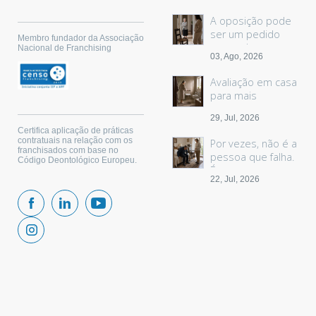
A oposição pode
ser um pedido
Membro fundador da Associação
sem palavras
Nacional de Franchising
03, Ago, 2026
Avaliação em casa
para mais
segurança
29, Jul, 2026
Certifica aplicação de práticas
contratuais na relação com os
Por vezes, não é a
franchisados com base no
pessoa que falha.
Código Deontológico Europeu.
É o espaço.
22, Jul, 2026