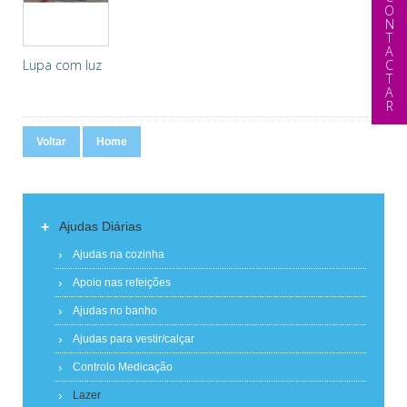
CONTACTAR
Lupa com luz
Voltar
Home
+
Ajudas Diárias
Ajudas na cozinha
Apoio nas refeições
Ajudas no banho
Ajudas para vestir/calçar
Controlo Medicação
Lazer