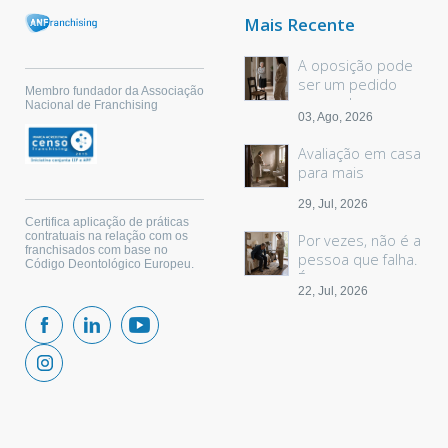
Mais Recente
A oposição pode
ser um pedido
Membro fundador da Associação
sem palavras
Nacional de Franchising
03, Ago, 2026
Avaliação em casa
para mais
segurança
29, Jul, 2026
Certifica aplicação de práticas
contratuais na relação com os
Por vezes, não é a
franchisados com base no
pessoa que falha.
Código Deontológico Europeu.
É o espaço.
22, Jul, 2026