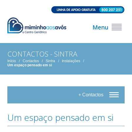
Menu
CONTACTOS - SINTRA
Início
/
Contactos
/
Sintra
/
Instalações
/
Um espaço pensado em si
+ Contactos
Um espaço pensado em si