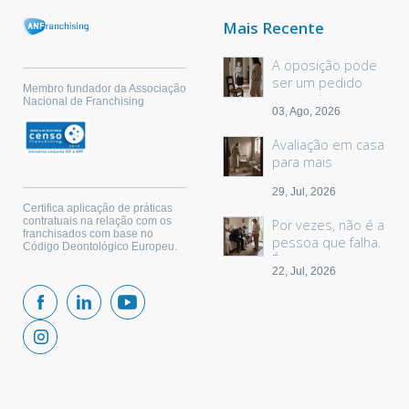
Mais Recente
A oposição pode
ser um pedido
Membro fundador da Associação
sem palavras
Nacional de Franchising
03, Ago, 2026
Avaliação em casa
para mais
segurança
29, Jul, 2026
Certifica aplicação de práticas
contratuais na relação com os
Por vezes, não é a
franchisados com base no
pessoa que falha.
Código Deontológico Europeu.
É o espaço.
22, Jul, 2026