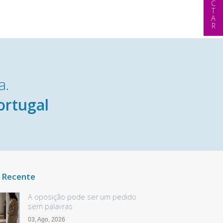
a.
ortugal
 Recente
A oposição pode ser um pedido
sem palavras
03, Ago, 2026