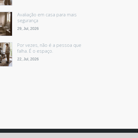
Avaliação em casa para mais
segurança
29, Jul, 2026
Por vezes, não é a pessoa que
falha. É o espaço.
22, Jul, 2026