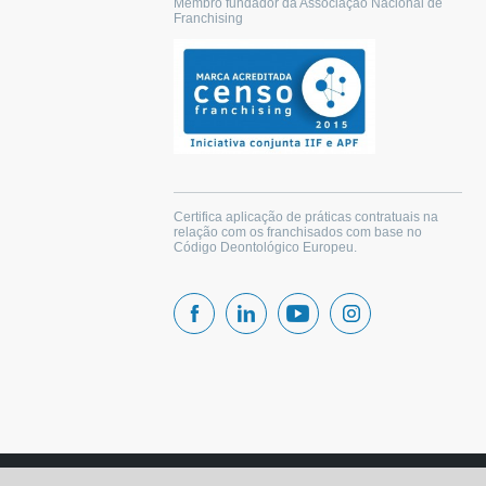
Membro fundador da Associação Nacional de
Franchising
Certifica aplicação de práticas contratuais na
relação com os franchisados com base no
Código Deontológico Europeu.
copyright (c) 2026 |
Política Privacidade