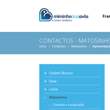
Fra
CONTACTOS - MATOSINH
Início
/
Contactos
/
Matosinhos
/
Apresentaç
+
Castelo Branco
+
Gaia
+
Leiria
-
Matosinhos
Contacto e Localização