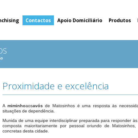
nchising
Contactos
Apoio Domiciliário
Produtos
OS
ão
Proximidade e excelência
A
miminho
aos
avós
de Matosinhos é uma resposta às necessida
situações de dependência.
Munida de uma equipe interdisciplinar preparada para responder às
composta maioritariamente por pessoal oriundo de Matosinhos, 
concretas desta cidade.