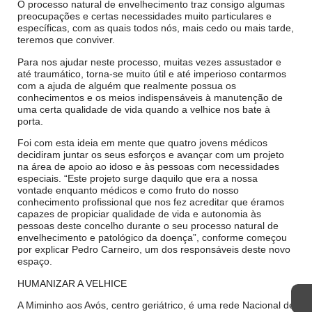
O processo natural de envelhecimento traz consigo algumas
preocupações e certas necessidades muito particulares e
específicas, com as quais todos nós, mais cedo ou mais tarde,
teremos que conviver.
Para nos ajudar neste processo, muitas vezes assustador e
até traumático, torna-se muito útil e até imperioso contarmos
com a ajuda de alguém que realmente possua os
conhecimentos e os meios indispensáveis à manutenção de
uma certa qualidade de vida quando a velhice nos bate à
porta.
Foi com esta ideia em mente que quatro jovens médicos
decidiram juntar os seus esforços e avançar com um projeto
na área de apoio ao idoso e às pessoas com necessidades
especiais. “Este projeto surge daquilo que era a nossa
vontade enquanto médicos e como fruto do nosso
conhecimento profissional que nos fez acreditar que éramos
capazes de propiciar qualidade de vida e autonomia às
pessoas deste concelho durante o seu processo natural de
envelhecimento e patológico da doença”, conforme começou
por explicar Pedro Carneiro, um dos responsáveis deste novo
espaço.
HUMANIZAR A VELHICE
A Miminho aos Avós, centro geriátrico, é uma rede Nacional de