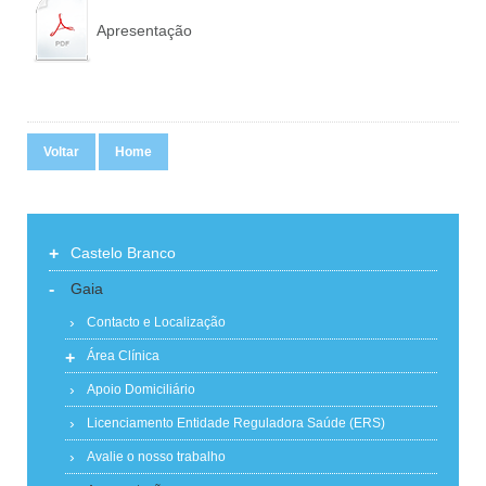
Apresentação
Voltar
Home
+
Castelo Branco
-
Gaia
Contacto e Localização
+
Área Clínica
Apoio Domiciliário
Licenciamento Entidade Reguladora Saúde (ERS)
Avalie o nosso trabalho