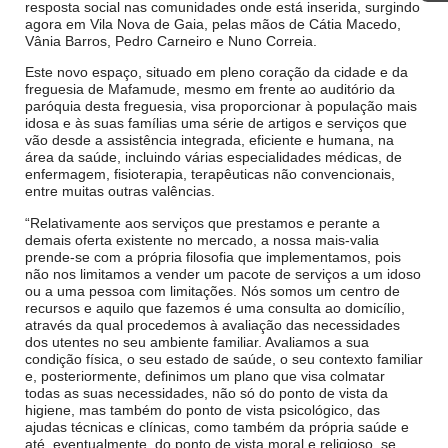
resposta social nas comunidades onde está inserida, surgindo
agora em Vila Nova de Gaia, pelas mãos de Cátia Macedo,
Vânia Barros, Pedro Carneiro e Nuno Correia.
Este novo espaço, situado em pleno coração da cidade e da
freguesia de Mafamude, mesmo em frente ao auditório da
paróquia desta freguesia, visa proporcionar à população mais
idosa e às suas famílias uma série de artigos e serviços que
vão desde a assistência integrada, eficiente e humana, na
área da saúde, incluindo várias especialidades médicas, de
enfermagem, fisioterapia, terapêuticas não convencionais,
entre muitas outras valências.
“Relativamente aos serviços que prestamos e perante a
demais oferta existente no mercado, a nossa mais-valia
prende-se com a própria filosofia que implementamos, pois
não nos limitamos a vender um pacote de serviços a um idoso
ou a uma pessoa com limitações. Nós somos um centro de
recursos e aquilo que fazemos é uma consulta ao domicílio,
através da qual procedemos à avaliação das necessidades
dos utentes no seu ambiente familiar. Avaliamos a sua
condição física, o seu estado de saúde, o seu contexto familiar
e, posteriormente, definimos um plano que visa colmatar
todas as suas necessidades, não só do ponto de vista da
higiene, mas também do ponto de vista psicológico, das
ajudas técnicas e clínicas, como também da própria saúde e
até, eventualmente, do ponto de vista moral e religioso, se