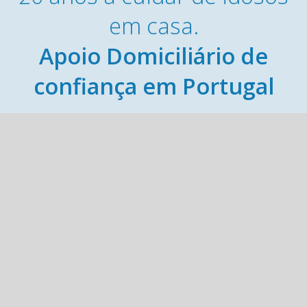
em casa.
Apoio Domiciliário de
confiança em Portugal
Mais Recente
A oposição pode
ser um pedido
Membro fundador da Associação
sem palavras
Nacional de Franchising
03, Ago, 2026
Avaliação em casa
para mais
segurança
29, Jul, 2026
Certifica aplicação de práticas
contratuais na relação com os
Por vezes, não é a