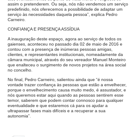
assim o pretenderem. Ou seja, nós não vendemos um serviço
predefinido, nós oferecemos a possibilidade de adaptar um
serviço às necessidades daquela pessoa”, explica Pedro
Carneiro.
CONFIANÇA E PRESENÇA ASSÍDUA
A inauguração deste espaço, agora ao serviço de todos os
gaienses, aconteceu no passado dia 02 de maio de 2016 e
contou com a presença de inúmeras pessoas amigas,
clientes, e representantes institucionais, nomeadamente da
câmara municipal, através do seu vereador Manuel Monteiro
que enalteceu o surgimento de novos projetos na área social
no concelho.
No final, Pedro Carneiro, salientou ainda que “é nossa
vontade trazer confiança às pessoas que estão a envelhecer,
porque o envelhecimento causa muito medo, é assustador, e
nós queremos estar aqui quando as pessoas sentirem esse
temor, saberem que podem contar connosco para qualquer
eventualidade e que estaremos cá para os ajudar a
ultrapassar fases mais difíceis e a recuperar a sua
autonomia”.