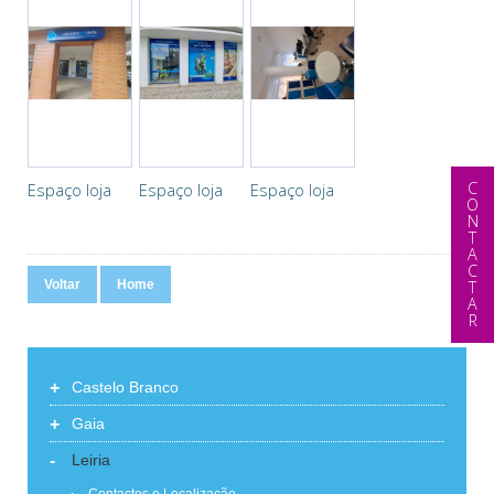
CONTACTAR
Espaço loja
Espaço loja
Espaço loja
Voltar
Home
+
Castelo Branco
+
Gaia
-
Leiria
Contactos e Localização