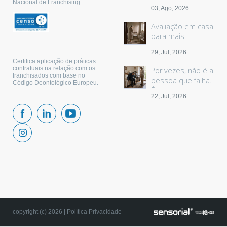
sem palavras
Nacional de Franchising
03, Ago, 2026
Avaliação em casa
para mais
segurança
29, Jul, 2026
Certifica aplicação de práticas
contratuais na relação com os
Por vezes, não é a
franchisados com base no
pessoa que falha.
Código Deontológico Europeu.
É o espaço.
22, Jul, 2026
copyright (c) 2026 |
Política Privacidade