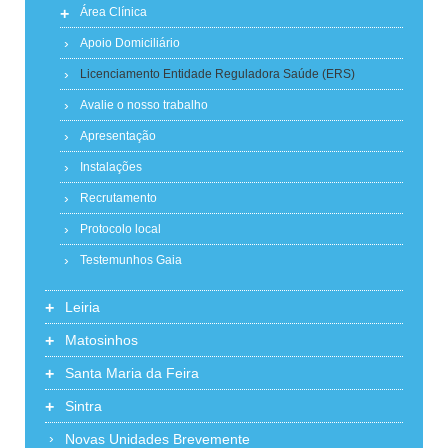
+
Área Clínica
Apoio Domiciliário
Licenciamento Entidade Reguladora Saúde (ERS)
Avalie o nosso trabalho
Apresentação
Instalações
Recrutamento
Protocolo local
Testemunhos Gaia
+
Leiria
+
Matosinhos
+
Santa Maria da Feira
+
Sintra
Novas Unidades Brevemente