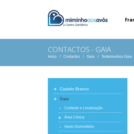
Fra
CONTACTOS - GAIA
Início
/
Contactos
/
Gaia
/
Testemunhos Gaia
+
Castelo Branco
+
Gaia
Contacto e Localização
+
Área Clínica
Apoio Domiciliário