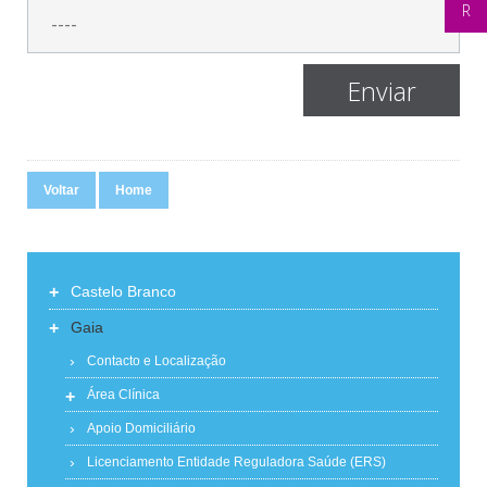
Voltar
Home
+
Castelo Branco
+
Gaia
Contacto e Localização
+
Área Clínica
Apoio Domiciliário
Licenciamento Entidade Reguladora Saúde (ERS)