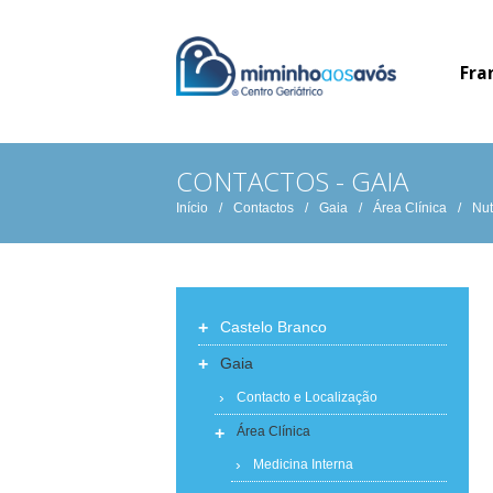
Fra
CONTACTOS - GAIA
Início
/
Contactos
/
Gaia
/
Área Clínica
/
Nut
+
Castelo Branco
+
Gaia
Contacto e Localização
+
Área Clínica
Medicina Interna