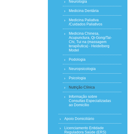
Neurologia
Medicina Dentária
Medicina Paliativa
/Cuidados Paliativos
Medicina Chinesa,
Acupunctura, Qi-Gong/Tai-
Chi, Tui na (massagem
terapêutica) - Heidelberg
Model
Podologia
Neuropsicologia
Psicologia
Nutrição Clínica
Informação sobre
Consultas Especializadas
ao Domicílio
Apoio Domiciliário
Licenciamento Entidade
Reguladora Saúde (ERS)