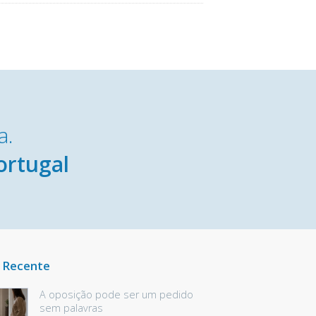
a.
ortugal
 Recente
A oposição pode ser um pedido
sem palavras