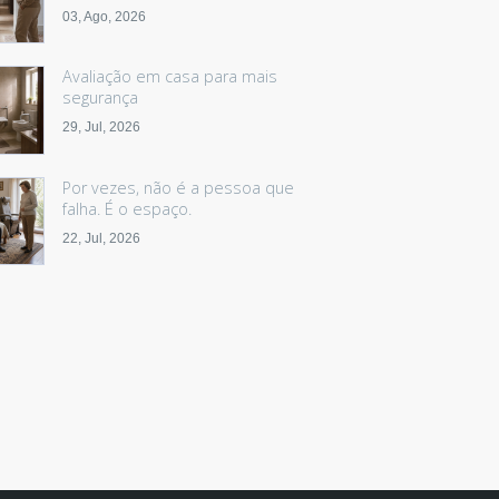
03, Ago, 2026
Avaliação em casa para mais
segurança
29, Jul, 2026
Por vezes, não é a pessoa que
falha. É o espaço.
22, Jul, 2026