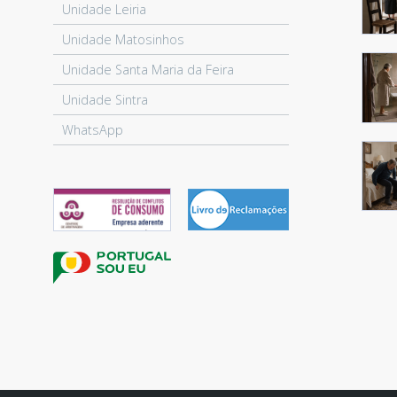
Unidade Leiria
Unidade Matosinhos
Unidade Santa Maria da Feira
Unidade Sintra
WhatsApp