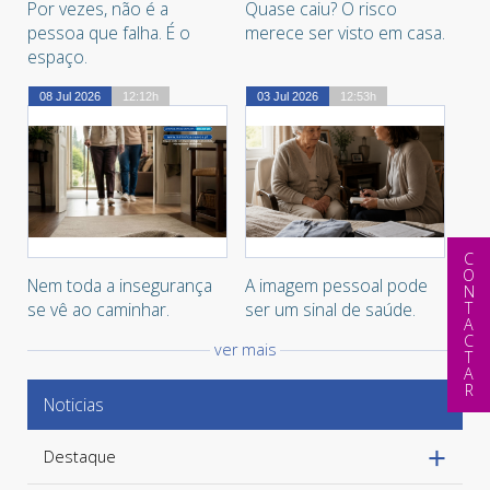
+
+
Por vezes, não é a
Quase caiu? O risco
pessoa que falha. É o
merece ser visto em casa.
espaço.
08 Jul 2026
12:12h
03 Jul 2026
12:53h
CONTACTAR
+
+
Nem toda a insegurança
A imagem pessoal pode
se vê ao caminhar.
ser um sinal de saúde.
ver mais
Noticias
Destaque