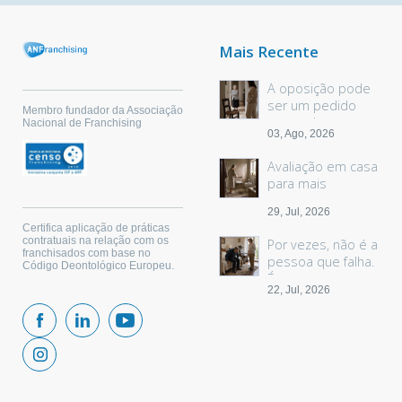
Mais Recente
A oposição pode
ser um pedido
Membro fundador da Associação
sem palavras
Nacional de Franchising
03, Ago, 2026
Avaliação em casa
para mais
segurança
29, Jul, 2026
Certifica aplicação de práticas
contratuais na relação com os
Por vezes, não é a
franchisados com base no
pessoa que falha.
Código Deontológico Europeu.
É o espaço.
22, Jul, 2026