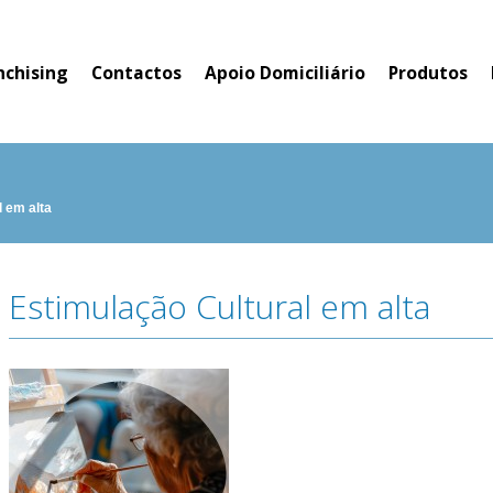
nchising
Contactos
Apoio Domiciliário
Produtos
l em alta
Estimulação Cultural em alta