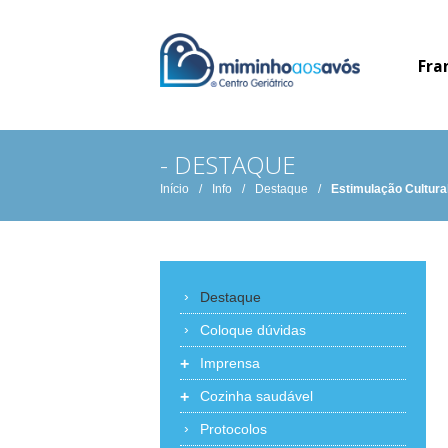
Fra
- DESTAQUE
Início
/
Info
/
Destaque
/
Estimulação Cultura
Destaque
Coloque dúvidas
+
Imprensa
+
Cozinha saudável
Protocolos