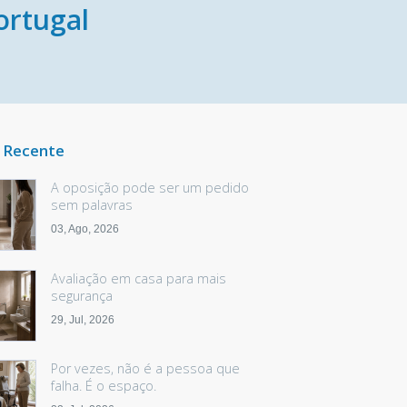
ortugal
 Recente
A oposição pode ser um pedido
sem palavras
03, Ago, 2026
Avaliação em casa para mais
segurança
29, Jul, 2026
Por vezes, não é a pessoa que
falha. É o espaço.