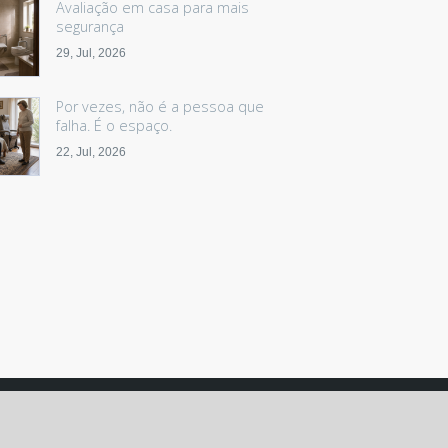
Avaliação em casa para mais
segurança
29, Jul, 2026
Por vezes, não é a pessoa que
falha. É o espaço.
22, Jul, 2026