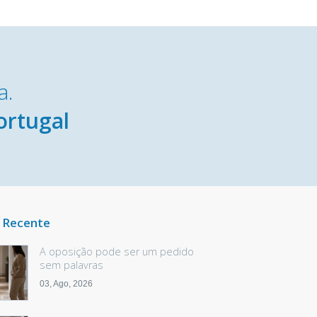
a.
ortugal
 Recente
A oposição pode ser um pedido
sem palavras
03, Ago, 2026