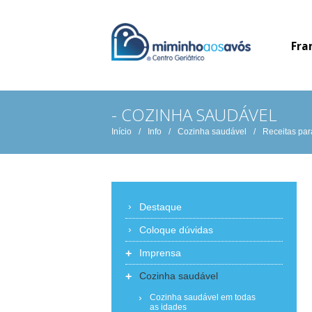
Fra
- COZINHA SAUDÁVEL
Início
/
Info
/
Cozinha saudável
/
Receitas par
Destaque
Coloque dúvidas
+
Imprensa
+
Cozinha saudável
Cozinha saudável em todas
as idades