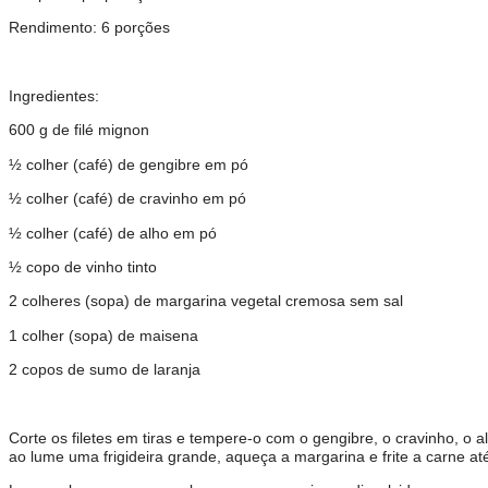
Rendimento: 6 porções
Ingredientes:
600 g de filé mignon
½ colher (café) de gengibre em pó
½ colher (café) de cravinho em pó
½ colher (café) de alho em pó
½ copo de vinho tinto
2 colheres (sopa) de margarina vegetal cremosa sem sal
1 colher (sopa) de maisena
2 copos de sumo de laranja
Corte os filetes em tiras e tempere-o com o gengibre, o cravinho, o a
ao lume uma frigideira grande, aqueça a margarina e frite a carne a