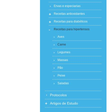
Ervas e especiarias
+
Receitas antioxidantes
+
Receitas para diabéticos
-
Receitas para hipertensos
Aves
Carne
Legumes
Massas
Pão
Peixe
Saladas
Protocolos
+
Artigos de Estudo