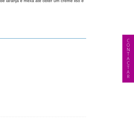
e laranja e mexa até obter um creme liso e
CONTACTAR