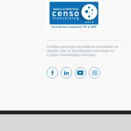
Certifica aplicação de práticas contratuais na
relação com os franchisados com base no
Código Deontológico Europeu.
copyright (c) 2026 |
Política Privacidade
{$mensagem_cookie}