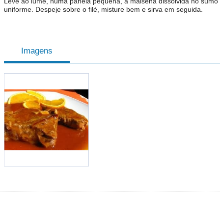
Leve ao lume, numa panela pequena, a maisena dissolvida no sumo d
uniforme. Despeje sobre o filé, misture bem e sirva em seguida.
Imagens