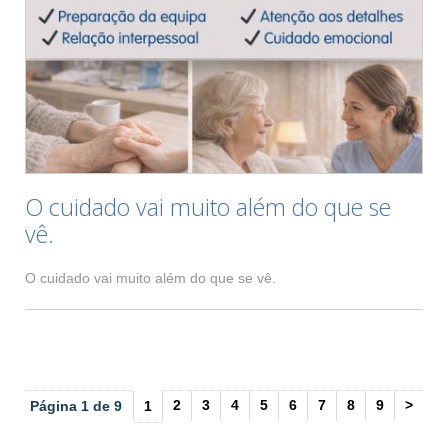
O cuidado vai muito além do que se
vê.
O cuidado vai muito além do que se vê.
2
3
4
5
6
7
8
9
>
Página 1 de 9
1