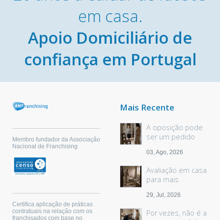
em casa.
Apoio Domiciliário de
confiança em Portugal
Mais Recente
A oposição pode
ser um pedido
Membro fundador da Associação
sem palavras
Nacional de Franchising
03, Ago, 2026
Avaliação em casa
para mais
segurança
29, Jul, 2026
Certifica aplicação de práticas
contratuais na relação com os
Por vezes, não é a
franchisados com base no