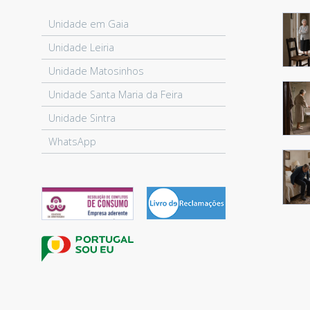
Unidade em Gaia
Unidade Leiria
Unidade Matosinhos
Unidade Santa Maria da Feira
Unidade Sintra
WhatsApp