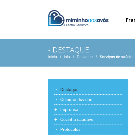
Fra
- DESTAQUE
Início
/
Info
/
Destaque
/
Serviços de saúde
Destaque
Coloque dúvidas
+
Imprensa
+
Cozinha saudável
Protocolos