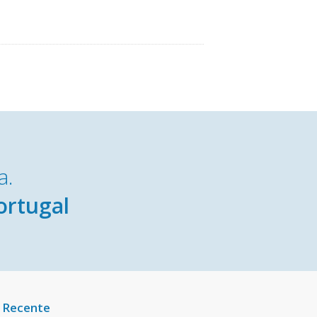
a.
ortugal
 Recente