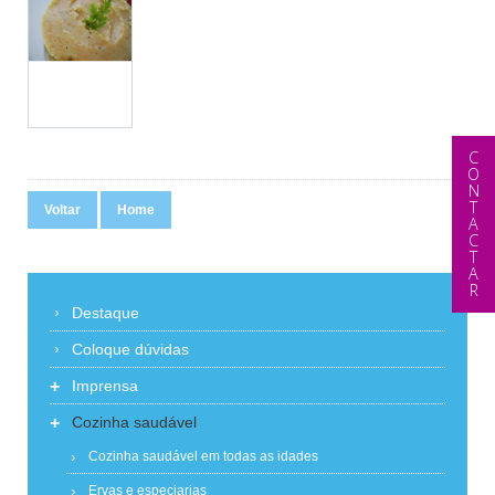
CONTACTAR
Voltar
Home
Destaque
Coloque dúvidas
+
Imprensa
+
Cozinha saudável
Cozinha saudável em todas as idades
Ervas e especiarias