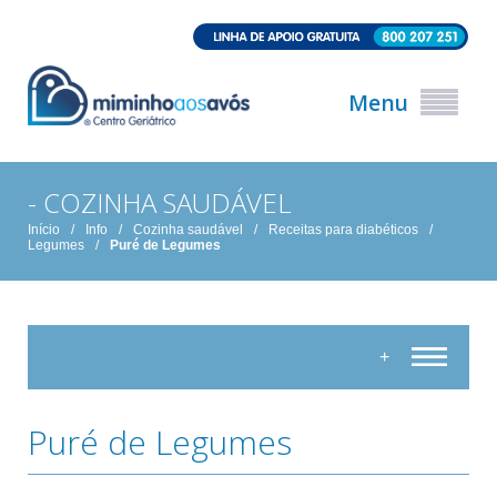
Menu
- COZINHA SAUDÁVEL
Início
/
Info
/
Cozinha saudável
/
Receitas para diabéticos
/
Legumes
/
Puré de Legumes
+
Puré de Legumes