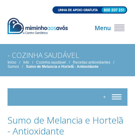
Menu
- COZINHA SAUDÁVEL
Início
/
Info
/
Cozinha saudável
/
Receitas antioxidantes
/
Sumos
/
Sumo de Melancia e Hortelã - Antioxidante
+
Sumo de Melancia e Hortelã
- Antioxidante