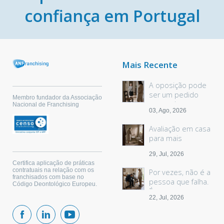
confiança em Portugal
Mais Recente
A oposição pode
ser um pedido
Membro fundador da Associação
sem palavras
Nacional de Franchising
03, Ago, 2026
Avaliação em casa
para mais
segurança
29, Jul, 2026
Certifica aplicação de práticas
contratuais na relação com os
Por vezes, não é a
franchisados com base no
pessoa que falha.
Código Deontológico Europeu.
É o espaço.
22, Jul, 2026