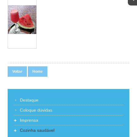
Voltar
Home
Destaque
Coloque dúvidas
+
Imprensa
+
Cozinha saudável