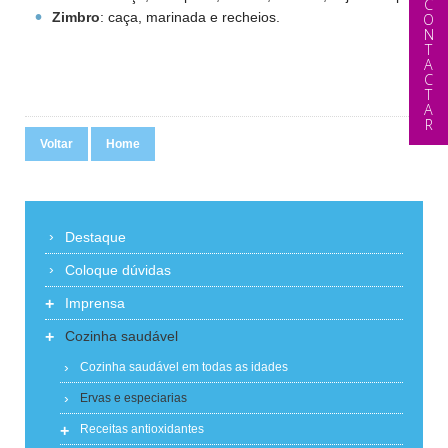
CONTACTAR
Zimbro
: caça, marinada e recheios.
Voltar
Home
Destaque
Coloque dúvidas
+
Imprensa
+
Cozinha saudável
Cozinha saudável em todas as idades
Ervas e especiarias
+
Receitas antioxidantes