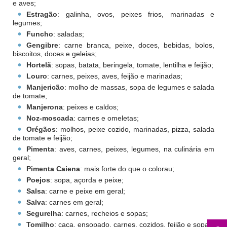
e aves;
Estragão
: galinha, ovos, peixes frios, marinadas e
legumes;
Funcho
: saladas;
Gengibre
: carne branca, peixe, doces, bebidas, bolos,
biscoitos, doces e geleias;
Hortelã
: sopas, batata, beringela, tomate, lentilha e feijão;
Louro
: carnes, peixes, aves, feijão e marinadas;
Manjericão
: molho de massas, sopa de legumes e salada
de tomate;
Manjerona
: peixes e caldos;
Noz-moscada
: carnes e omeletas;
Orégãos
: molhos, peixe cozido, marinadas, pizza, salada
de tomate e feijão;
Pimenta
: aves, carnes, peixes, legumes, na culinária em
geral;
Pimenta Caiena
: mais forte do que o colorau;
Poejos
: sopa, açorda e peixe;
Salsa
: carne e peixe em geral;
Salva
: carnes em geral;
Segurelha
: carnes, recheios e sopas;
Tomilho
: caça, ensopado, carnes, cozidos, feijão e sopas.