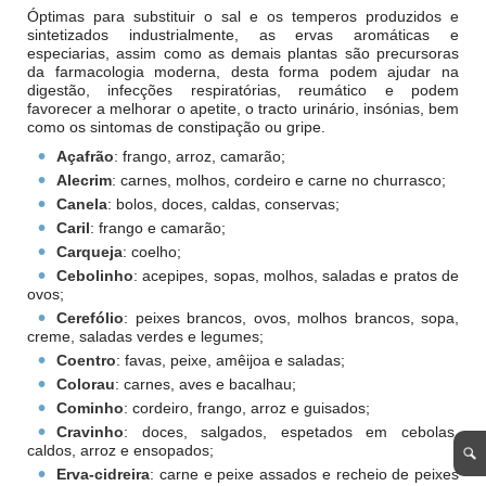
Óptimas para substituir o sal e os temperos produzidos e
sintetizados industrialmente, as ervas aromáticas e
especiarias, assim como as demais plantas são precursoras
da farmacologia moderna, desta forma podem ajudar na
digestão, infecções respiratórias, reumático e podem
favorecer a melhorar o apetite, o tracto urinário, insónias, bem
como os sintomas de constipação ou gripe.
Açafrão
: frango, arroz, camarão;
Alecrim
: carnes, molhos, cordeiro e carne no churrasco;
Canela
: bolos, doces, caldas, conservas;
Caril
: frango e camarão;
Carqueja
: coelho;
Cebolinho
: acepipes, sopas, molhos, saladas e pratos de
ovos;
Cerefólio
: peixes brancos, ovos, molhos brancos, sopa,
creme, saladas verdes e legumes;
Coentro
: favas, peixe, amêijoa e saladas;
Colorau
: carnes, aves e bacalhau;
Cominho
: cordeiro, frango, arroz e guisados;
Cravinho
: doces, salgados, espetados em cebolas,
caldos, arroz e ensopados;
Erva-cidreira
: carne e peixe assados e recheio de peixes