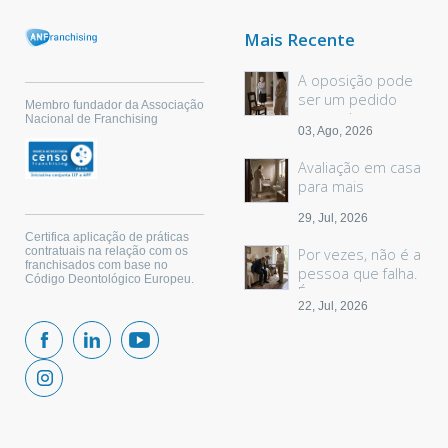
Mais Recente
A oposição pode
ser um pedido
Membro fundador da Associação
sem palavras
Nacional de Franchising
03, Ago, 2026
Avaliação em casa
para mais
segurança
29, Jul, 2026
Certifica aplicação de práticas
contratuais na relação com os
Por vezes, não é a
franchisados com base no
pessoa que falha.
Código Deontológico Europeu.
É o espaço.
22, Jul, 2026