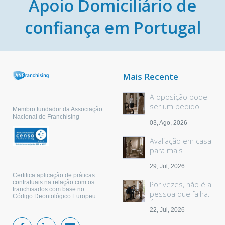
Apoio Domiciliário de
confiança em Portugal
Mais Recente
A oposição pode
ser um pedido
Membro fundador da Associação
sem palavras
Nacional de Franchising
03, Ago, 2026
Avaliação em casa
para mais
segurança
29, Jul, 2026
Certifica aplicação de práticas
contratuais na relação com os
Por vezes, não é a
franchisados com base no
pessoa que falha.
Código Deontológico Europeu.
É o espaço.
22, Jul, 2026