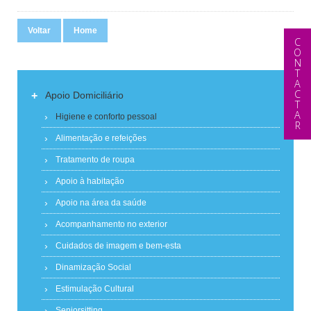
Voltar
Home
CONTACTAR
+
Apoio Domiciliário
Higiene e conforto pessoal
Alimentação e refeições
Tratamento de roupa
Apoio à habitação
Apoio na área da saúde
Acompanhamento no exterior
Cuidados de imagem e bem-esta
Dinamização Social
Estimulação Cultural
Seniorsitting