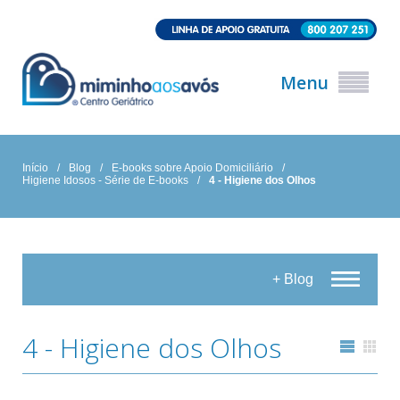
Menu
Início
/
Blog
/
E-books sobre Apoio Domiciliário
/
Higiene Idosos - Série de E-books
/
4 - Higiene dos Olhos
+ Blog
4 - Higiene dos Olhos