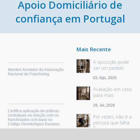
Apoio Domiciliário de
confiança em Portugal
Mais Recente
A oposição pode
ser um pedido
Membro fundador da Associação
sem palavras
Nacional de Franchising
03, Ago, 2026
Avaliação em casa
para mais
segurança
29, Jul, 2026
Certifica aplicação de práticas
contratuais na relação com os
Por vezes, não é a
franchisados com base no
pessoa que falha.
Código Deontológico Europeu.
É o espaço.
22, Jul, 2026